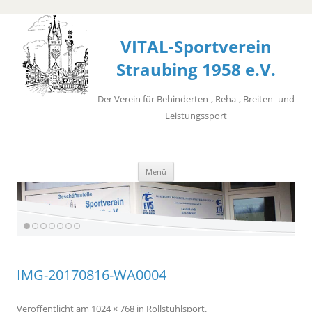
VITAL-Sportverein
Straubing 1958 e.V.
Der Verein für Behinderten-, Reha-, Breiten- und
Leistungssport
Zum
Menü
Inhalt
springen
IMG-20170816-WA0004
Veröffentlicht
am
1024 × 768
in
Rollstuhlsport
.