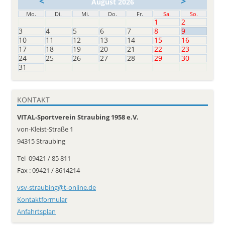
<
>
August 2026
Mo.
Di.
Mi.
Do.
Fr.
Sa.
So.
1
2
3
4
5
6
7
8
9
10
11
12
13
14
15
16
17
18
19
20
21
22
23
24
25
26
27
28
29
30
31
KONTAKT
VITAL-Sportverein Straubing 1958 e.V.
von-Kleist-Straße 1
94315 Straubing
Tel 09421 / 85 811
Fax : 09421 / 8614214
vsv-straubing@t-online.de
Kontaktformular
Anfahrtsplan