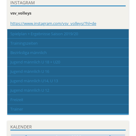
INSTAGRAM
vsv_volleys
https://www.instagram.com/vsv_volleys/?hl=de
Spielplan + Ergebnisse Saison 2019/20
Trainingszeiten
Bezirksliga männlich
Jugend männlich U 18 + U20
Jugend männlich U 16
Jugend männlich U14, U 13
Jugend männlich U 12
Freizeit
Trainer
KALENDER