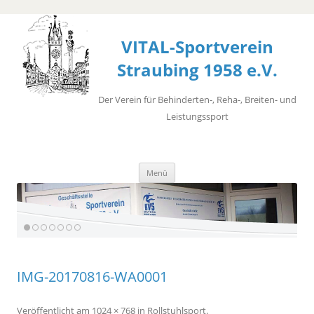
VITAL-Sportverein
Straubing 1958 e.V.
Der Verein für Behinderten-, Reha-, Breiten- und
Leistungssport
Zum
Menü
Inhalt
springen
IMG-20170816-WA0001
Veröffentlicht
am
1024 × 768
in
Rollstuhlsport
.