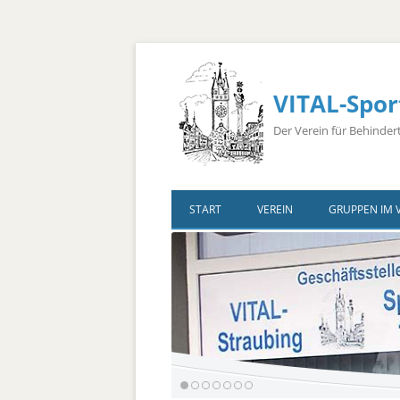
VITAL-Spor
Der Verein für Behinder
START
VEREIN
GRUPPEN IM 
Vorstandschaft
Ärzte
Übungsleiter
Bus-Belegungsplan
Sponsoren