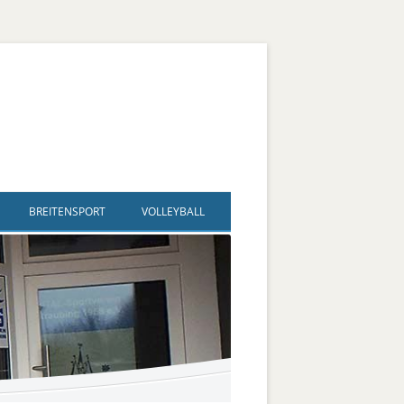
BREITENSPORT
VOLLEYBALL
ldegard
und Sport – SAG Inklusiver
Volleyball
Spielplan + Ergebnisse
hlsport
egard
Fußballtennis
Trainingszeiten
ve Jugendgruppe
Flip Flops
Bezirksliga männlich
Bildergalerie
ve Kanugruppe
rd
Vertikaltuch / Luftakrobatik
Jugend männlich U 18 + U20
hlsport
Kegeln
Jugend männlich U 16
Hallen-Boccia
Jugend männlich U14, U 13