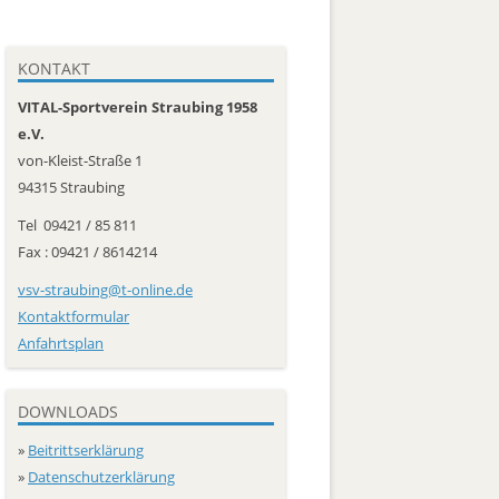
Pètanque
Jugend männlich U 12
Freizeit
KONTAKT
Trainer
VITAL-Sportverein Straubing 1958
e.V.
Social Media
von-Kleist-Straße 1
94315 Straubing
Tel 09421 / 85 811
Fax : 09421 / 8614214
vsv-straubing@t-online.de
Kontaktformular
Anfahrtsplan
DOWNLOADS
»
Beitrittserklärung
»
Datenschutzerklärung