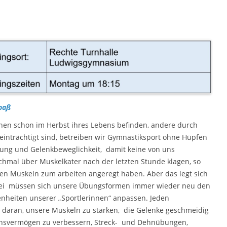
Diabetesgruppe mellitus Typ 2
Nordic-Walking
Fibromyalgie
Lungensport (Asthma – COPD)
Post-Covid-Sportgruppe
Reha bei seelischen Beschwerden
paß
nen schon im Herbst ihres Lebens befinden, andere durch
inträchtigt sind, betreiben wir Gymnastiksport ohne Hüpfen
kung und Gelenkbeweglichkeit, damit keine von uns
hmal über Muskelkater nach der letzten Stunde klagen, so
ffen Muskeln zum arbeiten angeregt haben. Aber das legt sich
bei müssen sich unsere Übungsformen immer wieder neu den
nheiten unserer „Sportlerinnen“ anpassen. Jeden
daran, unsere Muskeln zu stärken, die Gelenke geschmeidig
ionsvermögen zu verbessern, Streck- und Dehnübungen,