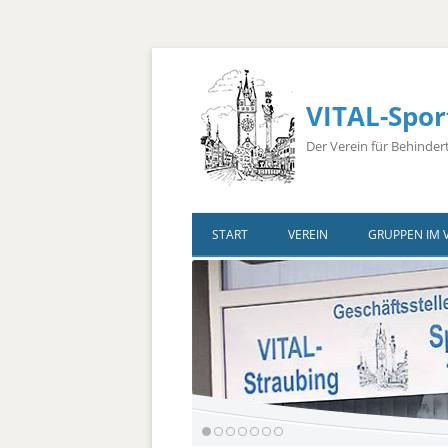
VITAL-Spor
Der Verein für Behinder
START
VEREIN
GRUPPEN IM 
Vorstandschaft
Ärzte
Übungsleiter
Bus-Belegungsplan
Sponsoren