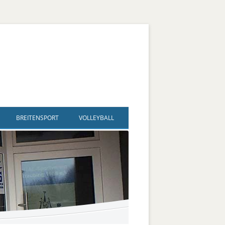
BREITENSPORT
VOLLEYBALL
ldegard
und Sport – SAG Inklusiver
Volleyball
Spielplan + Ergebnisse
hlsport
egard
Fußballtennis
Trainingszeiten
ve Jugendgruppe
Flip Flops
Bezirksliga männlich
Bildergalerie
ve Kanugruppe
rd
Vertikaltuch / Luftakrobatik
Jugend männlich U 18 + U20
hlsport
Kegeln
Jugend männlich U 16
Hallen-Boccia
Jugend männlich U14, U 13