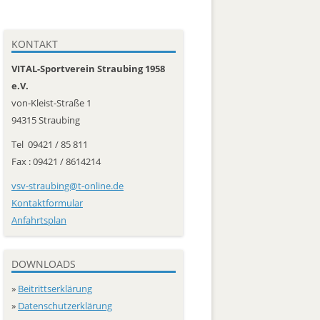
Pètanque
Jugend männlich U 12
Freizeit
KONTAKT
Trainer
VITAL-Sportverein Straubing 1958
e.V.
Social Media
von-Kleist-Straße 1
94315 Straubing
Tel 09421 / 85 811
Fax : 09421 / 8614214
vsv-straubing@t-online.de
Kontaktformular
Anfahrtsplan
DOWNLOADS
»
Beitrittserklärung
»
Datenschutzerklärung