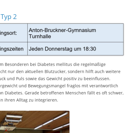
Diabetesgruppe mellitus Typ 2
Nordic-Walking
 Typ 2
Fibromyalgie
Lungensport (Asthma – COPD)
Post-Covid-Sportgruppe
Reha bei seelischen Beschwerden
 im Besonderen bei Diabetes mellitus die regelmäßige
icht nur den aktuellen Blutzucker, sondern hilft auch weitere
ruck und Puls sowie das Gewicht positiv zu beeinflussen.
rgewicht und Bewegungsmangel fraglos mit verantwortlich
on Diabetes. Gerade betroffenen Menschen fällt es oft schwer,
 ihren Alltag zu integrieren.