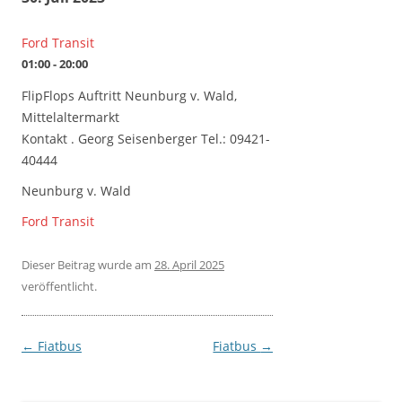
Ford Transit
01:00 - 20:00
FlipFlops Auftritt Neunburg v. Wald,
Mittelaltermarkt
Kontakt . Georg Seisenberger Tel.: 09421-
40444
Neunburg v. Wald
Ford Transit
Dieser Beitrag wurde
am
28. April 2025
veröffentlicht.
Beitragsnavigation
←
Fiatbus
Fiatbus
→