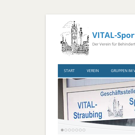
VITAL-Spor
Der Verein für Behinder
START
VEREIN
GRUPPEN IM 
Vorstandschaft
Ärzte
Übungsleiter
Bus-Belegungsplan
Sponsoren