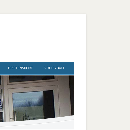
BREITENSPORT
VOLLEYBALL
ldegard
nd Sport – SAG Inklusiver
Volleyball
Spielplan + Ergebnisse
lsport
gard
Fußballtennis
Trainingszeiten
ve Jugendgruppe
Flip Flops
Bezirksliga männlich
Bildergalerie
ve Kanugruppe
d
Vertikaltuch / Luftakrobatik
Jugend männlich U 18 + U20
lsport
Kegeln
Jugend männlich U 16
Hallen-Boccia
Jugend männlich U14, U 13