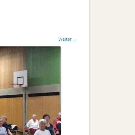
Pètanque
Jugend männlich U 12
Freizeit
Trainer
Social Media
Weiter →