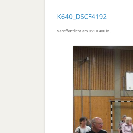
K640_DSCF4192
Veröffentlicht
am
851 × 480
in
.