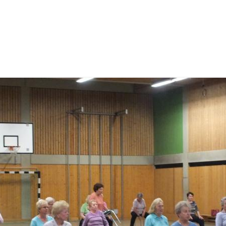
Diabetesgruppe mellitus Typ 2
Nordic-Walking
Fibromyalgie
Lungensport (Asthma – COPD)
Post-Covid-Sportgruppe
Reha bei seelischen Beschwerden