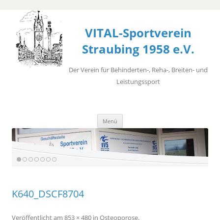
VITAL-Sportverein
Straubing 1958 e.V.
Der Verein für Behinderten-, Reha-, Breiten- und
Leistungssport
Zum
Menü
Inhalt
springen
K640_DSCF8704
Veröffentlicht
am
853 × 480
in
Osteoporose
.