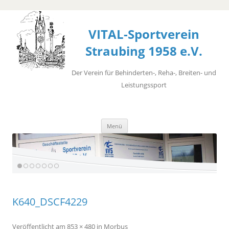
VITAL-Sportverein
Straubing 1958 e.V.
Der Verein für Behinderten-, Reha-, Breiten- und
Leistungssport
Zum
Menü
Inhalt
springen
K640_DSCF4229
Veröffentlicht
am
853 × 480
in
Morbus