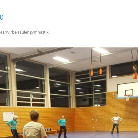
Diabetesgruppe mellitus Typ 2
Nordic-Walking
0
Fibromyalgie
Lungensport (Asthma – COPD)
ess/Wirbelsäulengymnastik
.
Post-Covid-Sportgruppe
Reha bei seelischen Beschwerden