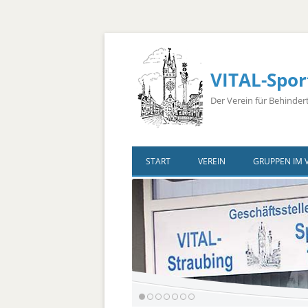
VITAL-Spor
Der Verein für Behinder
START
VEREIN
GRUPPEN IM 
Vorstandschaft
Ärzte
Übungsleiter
Bus-Belegungsplan
Sponsoren