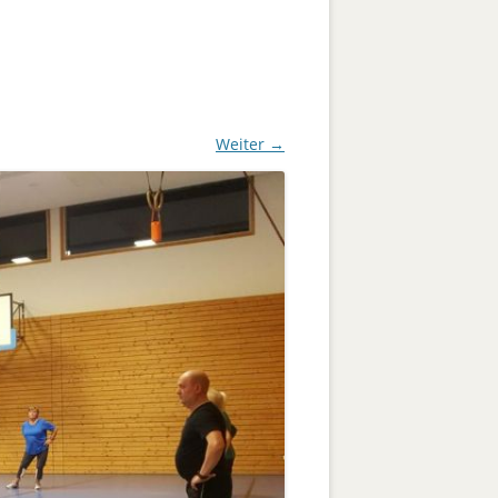
Pètanque
Jugend männlich U 12
Freizeit
Trainer
Social Media
Weiter →