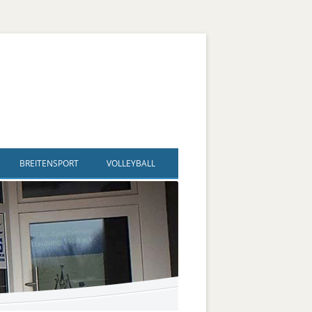
BREITENSPORT
VOLLEYBALL
ldegard
nd Sport – SAG Inklusiver
Volleyball
Spielplan + Ergebnisse
lsport
gard
Fußballtennis
Trainingszeiten
ve Jugendgruppe
Flip Flops
Bezirksliga männlich
Bildergalerie
ve Kanugruppe
d
Vertikaltuch / Luftakrobatik
Jugend männlich U 18 + U20
lsport
Kegeln
Jugend männlich U 16
Hallen-Boccia
Jugend männlich U14, U 13