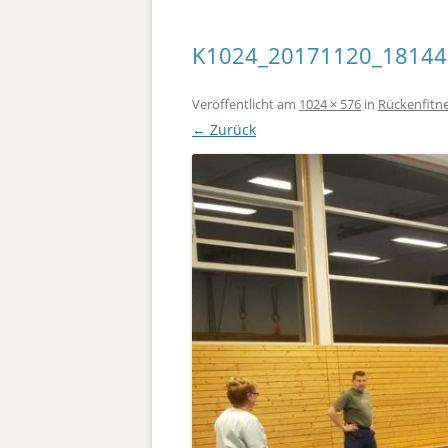
K1024_20171120_18144
Veröffentlicht
am
1024 × 576
in
Rückenfitn
← Zurück