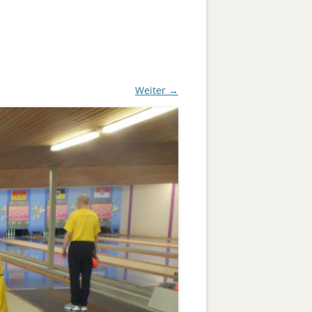
Pètanque
Jugend männlich U 12
Freizeit
Trainer
Social Media
Weiter →