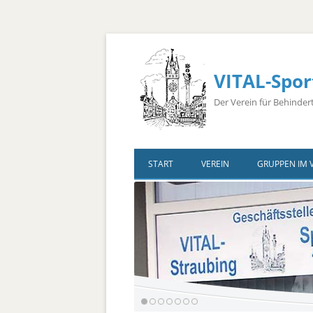
VITAL-Spor
Der Verein für Behinder
START
VEREIN
GRUPPEN IM 
Vorstandschaft
Ärzte
Übungsleiter
Bus-Belegungsplan
Sponsoren