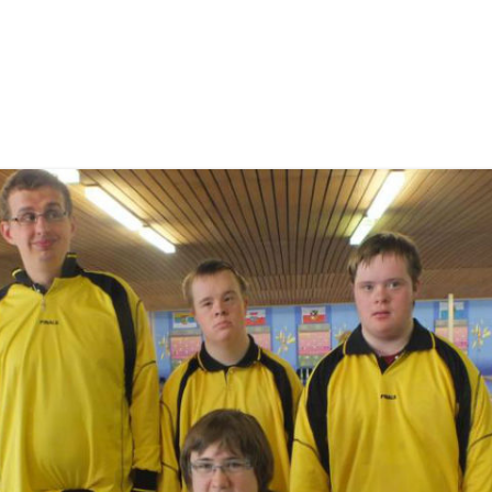
Diabetesgruppe mellitus Typ 2
Nordic-Walking
Fibromyalgie
Lungensport (Asthma – COPD)
Post-Covid-Sportgruppe
Reha bei seelischen Beschwerden