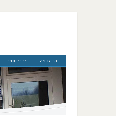
BREITENSPORT
VOLLEYBALL
ldegard
nd Sport – SAG Inklusiver
Volleyball
Spielplan + Ergebnisse
lsport
gard
Fußballtennis
Trainingszeiten
ve Jugendgruppe
Flip Flops
Bezirksliga männlich
Bildergalerie
ve Kanugruppe
d
Vertikaltuch / Luftakrobatik
Jugend männlich U 18 + U20
lsport
Kegeln
Jugend männlich U 16
Hallen-Boccia
Jugend männlich U14, U 13