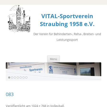
VITAL-Sportverein
Straubing 1958 e.V.
Der Verein für Behinderten-, Reha-, Breiten- und
Leistungssport
Zum
Menü
Inhalt
springen
083
Veröffentlicht
am
1024 × 768
in
Volleyball
.