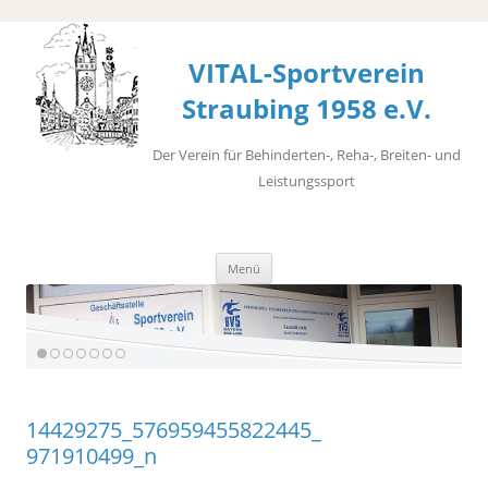
VITAL-Sportverein
Straubing 1958 e.V.
Der Verein für Behinderten-, Reha-, Breiten- und
Leistungssport
Zum
Menü
Inhalt
springen
14429275_576959455822445_
971910499_n