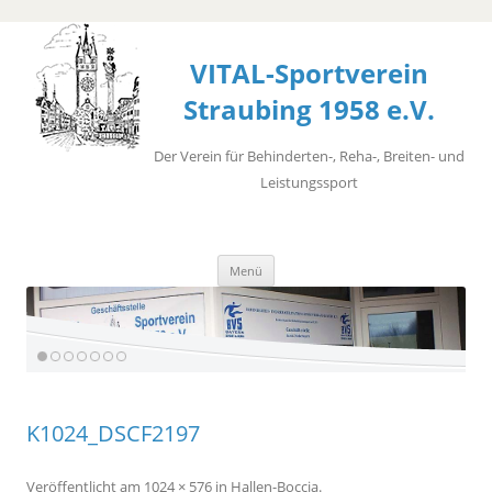
VITAL-Sportverein
Straubing 1958 e.V.
Der Verein für Behinderten-, Reha-, Breiten- und
Leistungssport
Zum
Menü
Inhalt
springen
K1024_DSCF2197
Veröffentlicht
am
1024 × 576
in
Hallen-Boccia
.